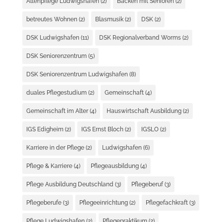
Altenpflege Ludwigshafen
(2)
Backen mit Senioren
(2)
betreutes Wohnen
(2)
Blasmusik
(2)
DSK
(2)
DSK Ludwigshafen
(11)
DSK Regionalverband Worms
(2)
DSK Seniorenzentrum
(5)
DSK Seniorenzentrum Ludwigshafen
(8)
duales Pflegestudium
(2)
Gemeinschaft
(4)
Gemeinschaft im Alter
(4)
Hauswirtschaft Ausbildung
(2)
IGS Edigheim
(2)
IGS Ernst Bloch
(2)
IGSLO
(2)
Karriere in der Pflege
(2)
Ludwigshafen
(6)
Pflege & Karriere
(4)
Pflegeausbildung
(4)
Pflege Ausbildung Deutschland
(3)
Pflegeberuf
(3)
Pflegeberufe
(3)
Pflegeeinrichtung
(2)
Pflegefachkraft
(3)
Pflege Ludwigshafen
(2)
Pflegepraktikum
(2)