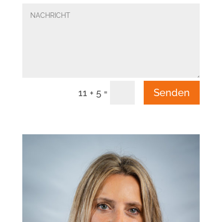
=
Senden
11 + 5