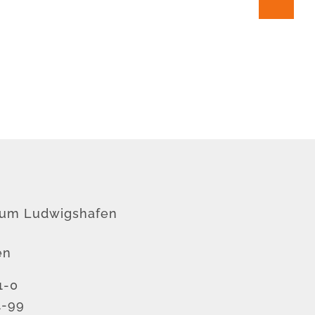
rum Ludwigshafen
en
1-0
1-99