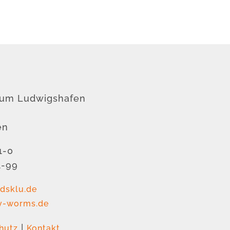
rum Ludwigshafen
en
1-0
1-99
dsklu.de
v-worms.de
|
hutz
Kontakt