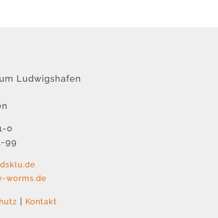
rum Ludwigshafen
en
1-0
1-99
dsklu.de
v-worms.de
|
hutz
Kontakt