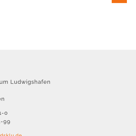
rum Ludwigshafen
en
1-0
1-99
dsklu.de