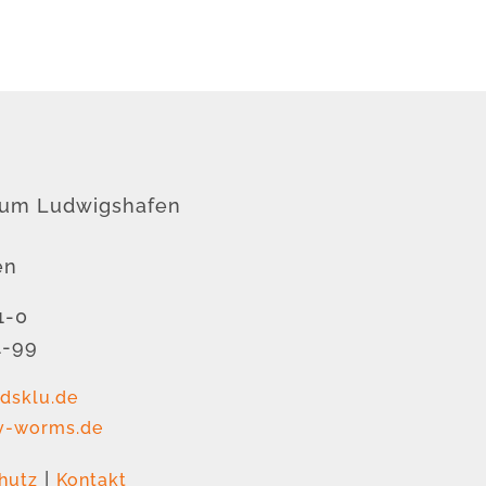
rum Ludwigshafen
en
1-0
1-99
dsklu.de
v-worms.de
|
hutz
Kontakt