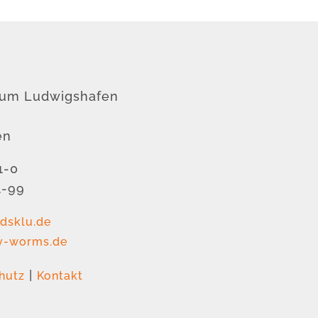
rum Ludwigshafen
en
1-0
1-99
dsklu.de
v-worms.de
|
hutz
Kontakt